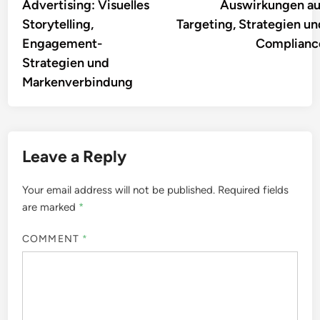
Nutzung abgelaufener Domains
spezialisiert hat. Mit seiner
Leidenschaft für lokale
Suchmaschinenoptimierung
hilft er Unternehmen, ihre
Online-Präsenz zu stärken und
neue Kunden zu gewinnen. In
seiner Freizeit erkundet er die
neuesten Trends im digitalen
Marketing und teilt sein Wissen
in Workshops und Webinaren.
More by Lukas Brandt