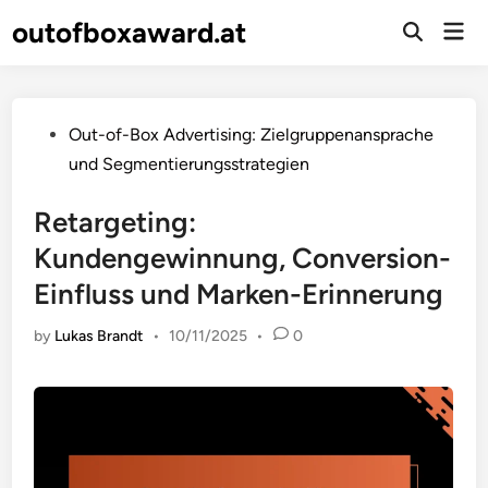
Skip
outofboxaward.at
Mai
to
Open
Men
Search
content
Posted
Out-of-Box Advertising: Zielgruppenansprache
in
und Segmentierungsstrategien
Retargeting:
Kundengewinnung, Conversion-
Einfluss und Marken-Erinnerung
by
Lukas Brandt
•
10/11/2025
•
0