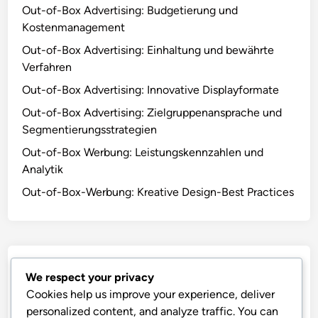
SAVE MY NAME, EMAIL, AND WEBSITE IN THIS
BROWSER FOR THE NEXT TIME I COMMENT.
Schnellzugriffe
Artikel durchsuchen
Über uns
We respect your privacy
Kontakt aufnehmen
Cookies help us improve your experience, deliver
personalized content, and analyze traffic. You can