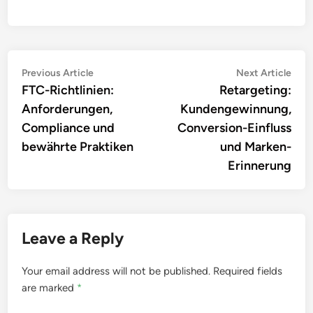
Post
Previous
Nex
Previous Article
Next Article
article:
artic
FTC-Richtlinien:
Retargeting:
navigation
Anforderungen,
Kundengewinnung,
Compliance und
Conversion-Einfluss
bewährte Praktiken
und Marken-
Erinnerung
Leave a Reply
Your email address will not be published.
Required fields
are marked
*