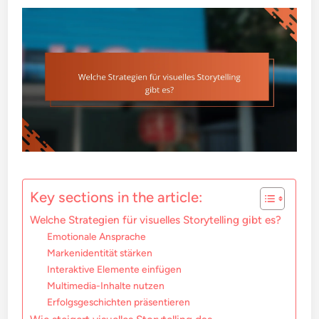
Key sections in the article:
Welche Strategien für visuelles Storytelling gibt es?
Emotionale Ansprache
Markenidentität stärken
Interaktive Elemente einfügen
Multimedia-Inhalte nutzen
Erfolgsgeschichten präsentieren