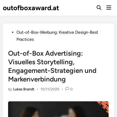
Skip
outofboxaward.at
Mai
to
Open
Men
Search
content
Posted
Out-of-Box-Werbung: Kreative Design-Best
in
Practices
Out-of-Box Advertising:
Visuelles Storytelling,
Engagement-Strategien und
Markenverbindung
by
Lukas Brandt
•
10/11/2025
•
0