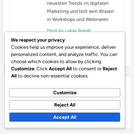
neuesten Trends im digitalen
Marketing und teilt sein Wissen
in Workshops und Webinaren.
More by Lukas Brandt
We respect your privacy
Cookies help us improve your experience, deliver
personalized content, and analyze traffic. You can
choose which cookies to allow by clicking
Customize
. Click
Accept All
to consent or
Reject
All
to decline non-essential cookies.
Post
Previous
Nex
Previous Article
Next Article
Customize
article:
artic
Conversion Rates:
Behavioral Targeting:
navigation
Definition,
Conversion Rates,
Reject All
Auswirkungen und
Engagement Metrics
Accept All
Optimierung
und User Behavior