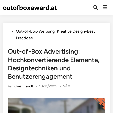
Skip
outofboxaward.at
Mai
to
Open
Men
Search
content
Posted
Out-of-Box-Werbung: Kreative Design-Best
in
Practices
Out-of-Box Advertising:
Hochkonvertierende Elemente,
Designtechniken und
Benutzerengagement
by
Lukas Brandt
•
10/11/2025
•
0